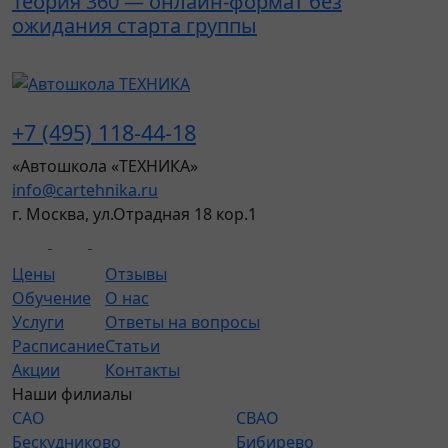
Теория 360 — онлайн-формат без
К
ожидания старта группы
г
+7 (495) 118-44-18
«Автошкола «ТЕХНИКА»
info@cartehnika.ru
г. Москва, ул.Отрадная 18 кор.1
Цены
Отзывы
Обучение
О нас
Услуги
Ответы на вопросы
Расписание
Статьи
Акции
Контакты
Наши филиалы
САО
СВАО
Бескудниково
Бибирево