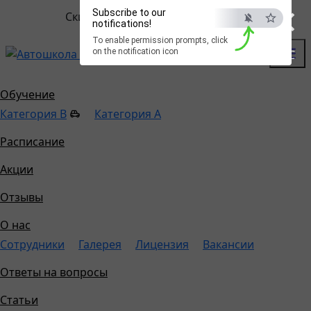
×
Subscribe to our
Скидка до 10000р.
!
Забрать
notifications!
To enable permission prompts, click
on the notification icon
Цены
Акции
Контакты
ESC
Цены
Обучение
Категория B
Категория A
Расписание
Акции
Отзывы
О нас
Сотрудники
Галерея
Лицензия
Вакансии
Ответы на вопросы
Статьи