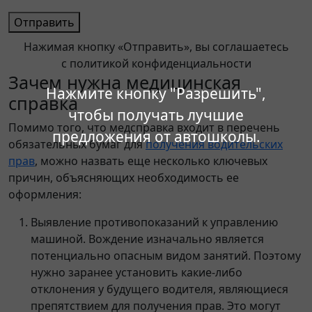
Отправить
Нажимая кнопку «Отправить», вы соглашаетесь
с политикой конфиденциальности
Зачем нужна медицинская
Нажмите кнопку "Разрешить",
справка
чтобы получать лучшие
Помимо того, что медсправка входит в перечень
предложения от автошколы.
обязательных бумаг для
получения водительских
прав
, можно назвать еще несколько ключевых
причин, объясняющих необходимость ее
оформления:
Выявление противопоказаний к управлению
машиной. Вождение изначально является
потенциально опасным видом занятий. Поэтому
нужно заранее установить какие-либо
отклонения у будущего водителя, являющиеся
препятствием для получения прав. Это могут