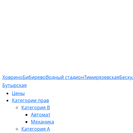
Ховрино
Бибирево
Водный стадион
Тимирязевская
Беску
Бутырская
Цены
Категории прав
Категория B
Автомат
Механика
Категория A