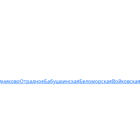
дниково
Отрадное
Бабушкинская
Беломорская
Войковска