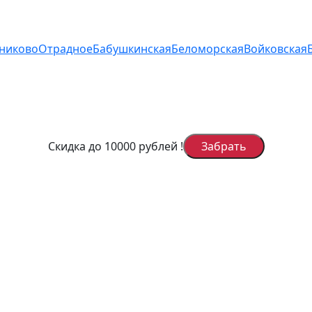
дниково
Отрадное
Бабушкинская
Беломорская
Войковская
Скидка до 10000 рублей
!
Забрать