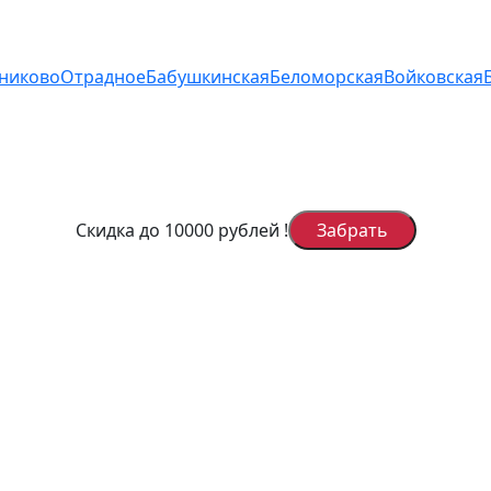
дниково
Отрадное
Бабушкинская
Беломорская
Войковская
Скидка до 10000 рублей
!
Забрать