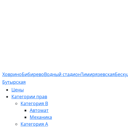
Ховрино
Бибирево
Водный стадион
Тимирязевская
Беску
Бутырская
Цены
Категории прав
Категория B
Автомат
Механика
Категория A