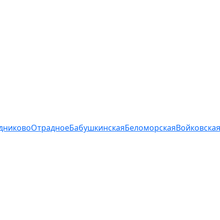
дниково
Отрадное
Бабушкинская
Беломорская
Войковска