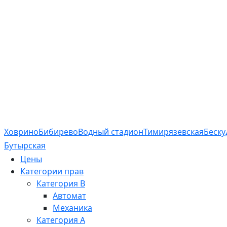
Ховрино
Бибирево
Водный стадион
Тимирязевская
Беску
Бутырская
Цены
Категории прав
Категория B
Автомат
Механика
Категория A