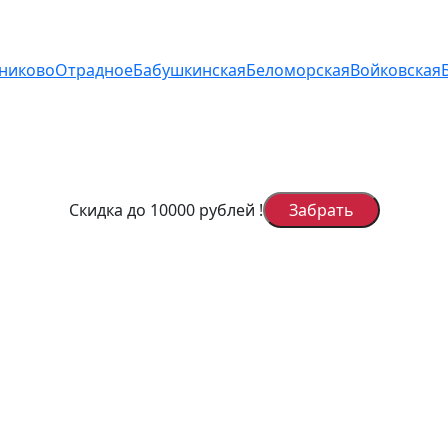
дниково
Отрадное
Бабушкинская
Беломорская
Войковская
Скидка до 10000 рублей
!
Забрать