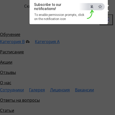
×
Subscribe to our
Скидка до 10000р.
!
Забрать
notifications!
To enable permission prompts, click
on the notification icon
Цены
Акции
Контакты
ESC
Цены
Обучение
Категория B
Категория A
Расписание
Акции
Отзывы
О нас
Сотрудники
Галерея
Лицензия
Вакансии
Ответы на вопросы
Статьи