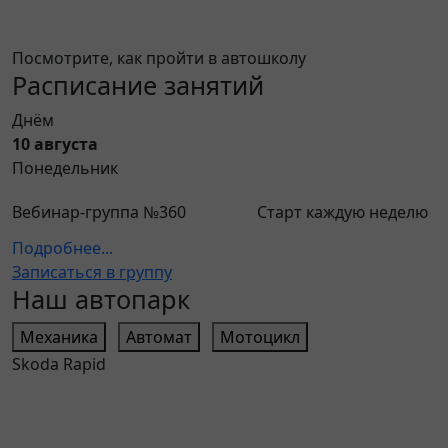
Посмотрите, как пройти в автошколу
Расписание занятий
Днём
П
10 августа
1
Понедельник
В
О
Вебинар-группа №360
Старт каждую неделю
1
Подробнее...
З
Записаться в группу
Наш автопарк
Механика
Автомат
Мотоцикл
Skoda Rapid
M