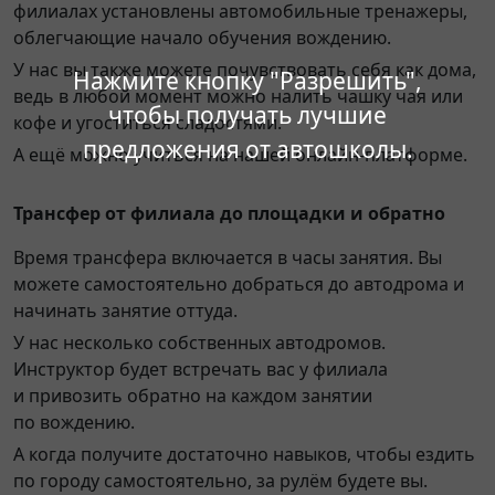
филиалах установлены автомобильные тренажеры,
облегчающие начало обучения вождению.
У нас вы также можете почувствовать себя как дома,
Нажмите кнопку "Разрешить",
ведь в любой момент можно налить чашку чая или
чтобы получать лучшие
кофе и угоститься сладостями.
предложения от автошколы.
А ещё можно учиться на нашей онлайн-платформе.
Трансфер от филиала до площадки и обратно
Время трансфера включается в часы занятия. Вы
можете самостоятельно добраться до автодрома и
начинать занятие оттуда.
У нас несколько собственных автодромов.
Инструктор будет встречать вас у филиала
и привозить обратно на каждом занятии
по вождению.
А когда получите достаточно навыков, чтобы ездить
по городу самостоятельно, за рулём будете вы.